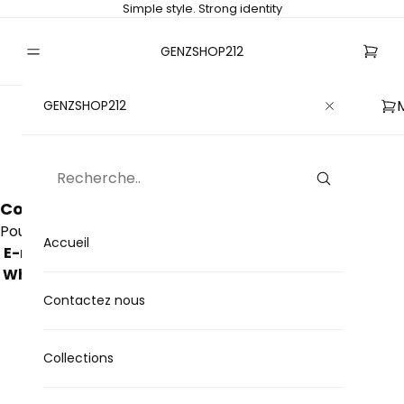
Simple style. Strong identity
GENZSHOP212
GENZSHOP212
Contactez-nous — GENZSHOP
Contactez-nous — GENZSHOP
Pour toute question ou demande d’assistance :
Accueil
E-mail :
Genzshop212@gmail.com
WhatsApp :
+212663585412
Contactez nous
Collections